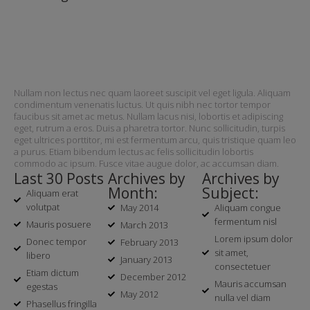
Nullam non lectus nec quam laoreet suscipit vel eget ligula. Aliquam
condimentum venenatis luctus. Ut quis nibh nec tortor tempor
faucibus sit amet ac metus. Nullam lacus nisi, lobortis et adipiscing
eget, rutrum a eros. Duis a pharetra tortor. Nunc sollicitudin, turpis
eget ultrices porttitor, mi est fermentum arcu, quis tristique quam leo
a purus. Etiam bibendum lectus ac felis sollicitudin lobortis
commodo ac ipsum. Fusce vitae augue dolor, ac accumsan diam.
Last 30 Posts
Archives by
Archives by
Month:
Subject:
Aliquam erat
volutpat
May 2014
Aliquam congue
fermentum nisl
Mauris posuere
March 2013
Lorem ipsum dolor
Donec tempor
February 2013
sit amet,
libero
January 2013
consectetuer
Etiam dictum
December 2012
Mauris accumsan
egestas
May 2012
nulla vel diam
Phasellus fringilla